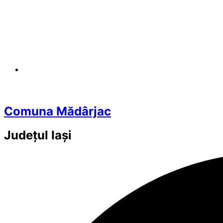
Comuna Mădârjac
Județul
Iași