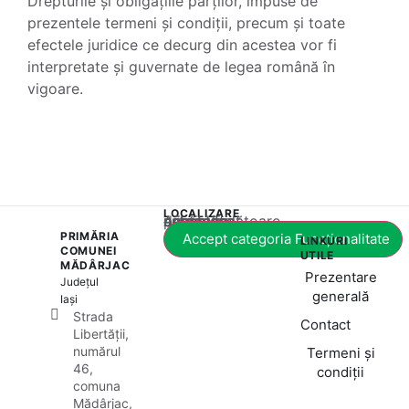
Drepturile și obligațiile părților, impuse de
prezentele termeni și condiții, precum și toate
efectele juridice ce decurg din acestea vor fi
interpretate și guvernate de legea română în
vigoare.
LOCALIZARE
Acest conținut este blocat până când acceptați categoria corespunzătoare de cookie-uri.
PRIMĂRIA
Accept categoria Funcționalitate
LINKURI
COMUNEI
UTILE
MĂDÂRJAC
Prezentare
Județul
generală
Iași
Strada
Contact
Libertății,
numărul
Termeni și
46,
condiții
comuna
Mădârjac,