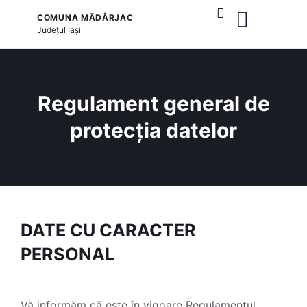
COMUNA MĂDÂRJAC
Județul
Iași
și serviciile publice
Regulament general de
protecția datelor
DATE CU CARACTER
PERSONAL
Vă informăm că este în vigoare Regulamentul