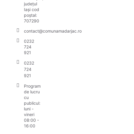
județul
Iași cod
poștal:
707290
contact@comunamadarjac.ro
0232
724
921
0232
724
921
Program
de lucru
cu
publicul:
luni -
vineri
08:00 -
16:00