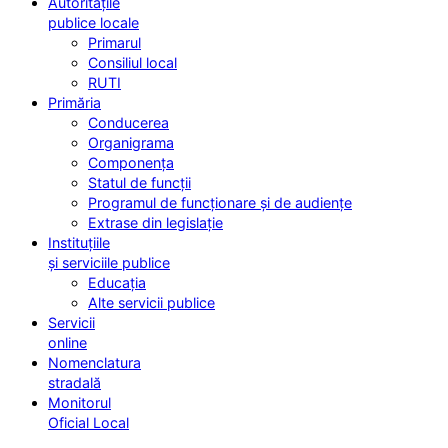
Autoritățile
publice locale
Primarul
Consiliul local
RUTI
Primăria
Conducerea
Organigrama
Componența
Statul de funcții
Programul de funcționare și de audiențe
Extrase din legislație
Instituțiile
și serviciile publice
Educația
Alte servicii publice
Servicii
online
Nomenclatura
stradală
Monitorul
Oficial Local