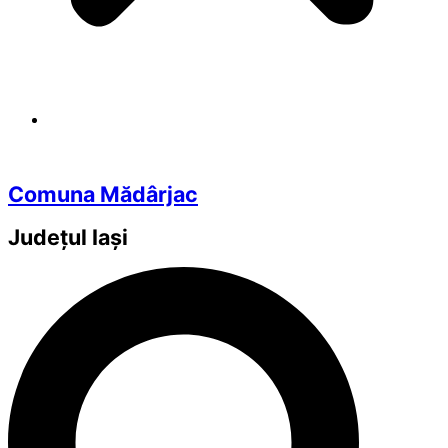
Comuna Mădârjac
Județul
Iași