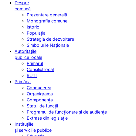
Despre
comună
Prezentare generală
Monografia comunei
Istoric
Populația
Strategia de dezvoltare
Simbolurile Naționale
Autoritățile
publice locale
Primarul
Consiliul local
RUTI
Primăria
Conducerea
Organigrama
Componența
Statul de funcții
Programul de funcționare și de audiențe
Extrase din legislație
Instituțiile
și serviciile publice