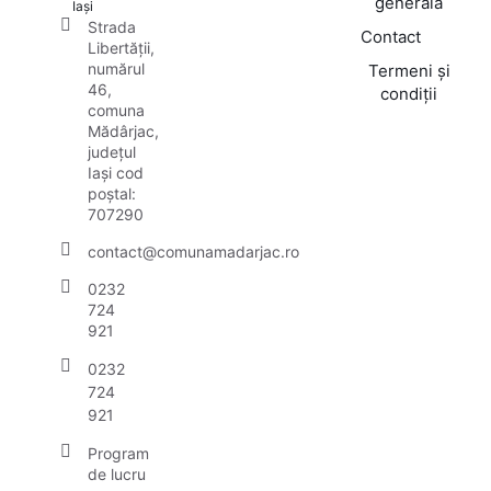
generală
Iași
Strada
Contact
Libertății,
numărul
Termeni și
46,
condiții
comuna
Mădârjac,
județul
Iași cod
poștal:
707290
contact@comunamadarjac.ro
0232
724
921
0232
724
921
Program
de lucru