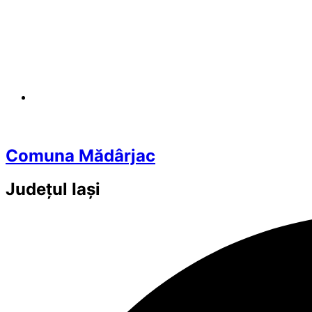
Comuna Mădârjac
Județul
Iași