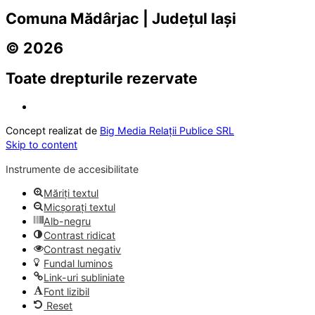
Comuna Mădârjac | Județul Iași
© 2026
Toate drepturile rezervate
Concept realizat de
Big Media Relații Publice SRL
Skip to content
Instrumente de accesibilitate
Măriți textul
Micșorați textul
Alb-negru
Contrast ridicat
Contrast negativ
Fundal luminos
Link-uri subliniate
Font lizibil
Reset