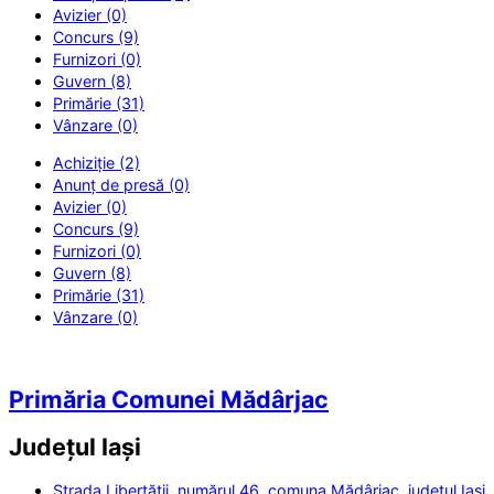
Avizier (0)
Concurs (9)
Furnizori (0)
Guvern (8)
Primărie (31)
Vânzare (0)
Achiziție (2)
Anunț de presă (0)
Avizier (0)
Concurs (9)
Furnizori (0)
Guvern (8)
Primărie (31)
Vânzare (0)
Primăria Comunei Mădârjac
Județul
Iași
Strada Libertății, numărul 46, comuna Mădârjac, județul Iași