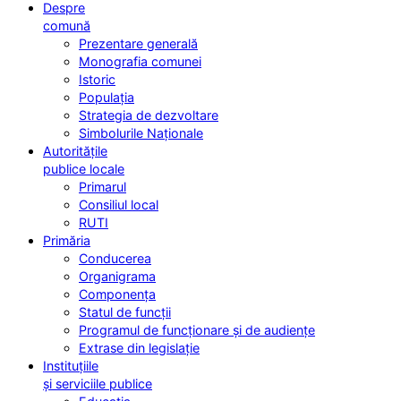
Despre
comună
Prezentare generală
Monografia comunei
Istoric
Populația
Strategia de dezvoltare
Simbolurile Naționale
Autoritățile
publice locale
Primarul
Consiliul local
RUTI
Primăria
Conducerea
Organigrama
Componența
Statul de funcții
Programul de funcționare și de audiențe
Extrase din legislație
Instituțiile
și serviciile publice