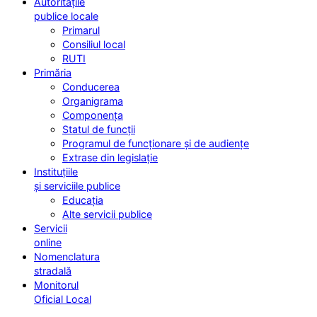
Autoritățile
publice locale
Primarul
Consiliul local
RUTI
Primăria
Conducerea
Organigrama
Componența
Statul de funcții
Programul de funcționare și de audiențe
Extrase din legislație
Instituțiile
și serviciile publice
Educația
Alte servicii publice
Servicii
online
Nomenclatura
stradală
Monitorul
Oficial Local