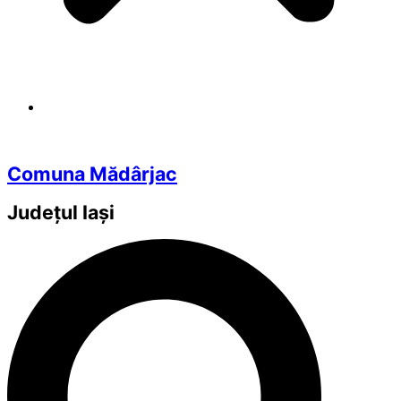
Comuna Mădârjac
Județul
Iași