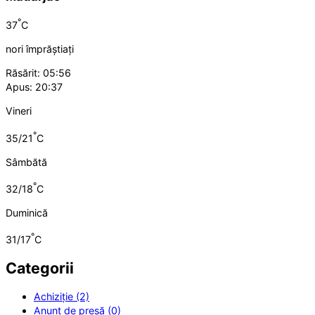
°
37
C
nori împrăștiați
Răsărit: 05:56
Apus: 20:37
Vineri
°
35/21
C
Sâmbătă
°
32/18
C
Duminică
°
31/17
C
Categorii
Achiziție (2)
Anunț de presă (0)