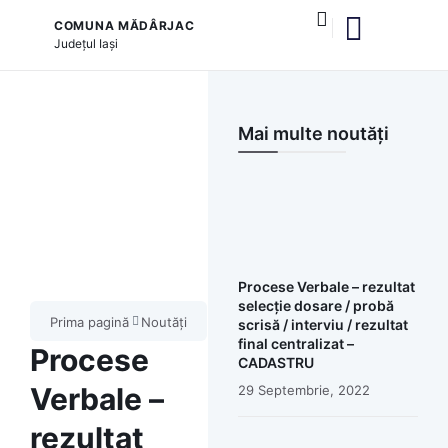
COMUNA MĂDÂRJAC
Județul
Iași
și serviciile publice
Mai multe noutăți
Procese Verbale – rezultat
selecție dosare / probă
Prima pagină
Noutăți
scrisă / interviu / rezultat
final centralizat –
Procese
CADASTRU
Verbale –
29 Septembrie, 2022
rezultat