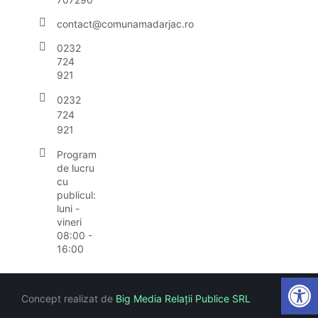
contact@comunamadarjac.ro
0232
724
921
0232
724
921
Program
de lucru
cu
publicul:
luni -
vineri
08:00 -
16:00
Open
Concept realizat de
Big Media Relații Publice SRL