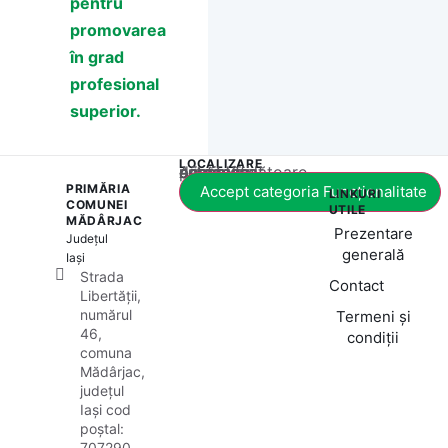
pentru
promovarea
în grad
profesional
superior.
LOCALIZARE
Acest conținut este blocat până când acceptați categoria corespunzătoare de cookie-uri.
PRIMĂRIA
Accept categoria Funcționalitate
LINKURI
COMUNEI
UTILE
MĂDÂRJAC
Prezentare
Județul
generală
Iași
Strada
Contact
Libertății,
numărul
Termeni și
46,
condiții
comuna
Mădârjac,
județul
Iași cod
poștal:
707290