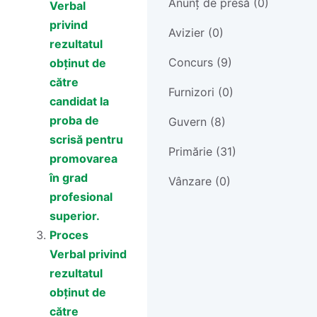
Anunț de presă (0)
Verbal
privind
Avizier (0)
rezultatul
Concurs (9)
obținut de
către
Furnizori (0)
candidat la
proba de
Guvern (8)
scrisă pentru
Primărie (31)
promovarea
în grad
Vânzare (0)
profesional
superior.
Proces
Verbal privind
rezultatul
obținut de
către