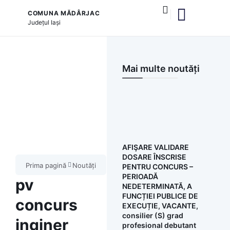
COMUNA MĂDÂRJAC
Județul
Iași
și serviciile publice
Mai multe noutăți
AFIŞARE VALIDARE
DOSARE ÎNSCRISE
Prima pagină
Noutăți
PENTRU CONCURS –
PERIOADĂ
pv
NEDETERMINATĂ, A
FUNCȚIEI PUBLICE DE
concurs
EXECUȚIE, VACANTE,
consilier (S) grad
inginer
profesional debutant