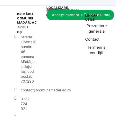
LOCALIZARE
Acest conținut este blocat până când acceptați categoria corespunzătoare de cookie-uri.
PRIMĂRIA
Accept categoria Funcționalitate
LINKURI
COMUNEI
UTILE
MĂDÂRJAC
Prezentare
Județul
generală
Iași
Strada
Contact
Libertății,
numărul
Termeni și
46,
condiții
comuna
Mădârjac,
județul
Iași cod
poștal:
707290
contact@comunamadarjac.ro
0232
724
921